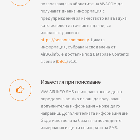
позволяваща на абонатите на VIVACOM да
получават дневна информация с
предупреждения за качеството на въздуха
като основен източник на данни, се
използват данни от:
https://sensor.community
. Цялата
информация, събрана и споделена от
AirBG.info, е достъпна под Database Contents
License (
DBCL
) v1.0.
Известия при поискване
VIVA AIR INFO SMS се изпраща всеки ден в
определен час. Ако искаш да получаваш
допълнителна информация – може да го
направиш. Допълнителната информация ще
бъде изготвена на базата на последните
измервания и ще ти се изпрати на SMS.