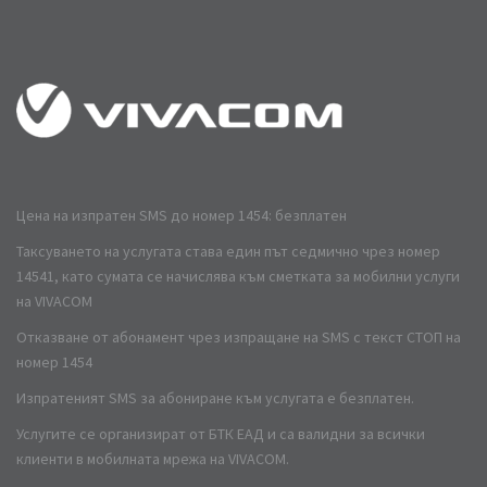
Цена на изпратен SMS до номер 1454: безплатен
Таксуването на услугата става един път седмично чрез номер
14541, като сумата се начислява към сметката за мобилни услуги
на VIVACOM
Отказване от абонамент чрез изпращане на SMS с текст СТОП на
номер 1454
Изпратеният SMS за абониране към услугата е безплатен.
Услугите се организират от БТК ЕАД и са валидни за всички
клиенти в мобилната мрежа на VIVACOM.